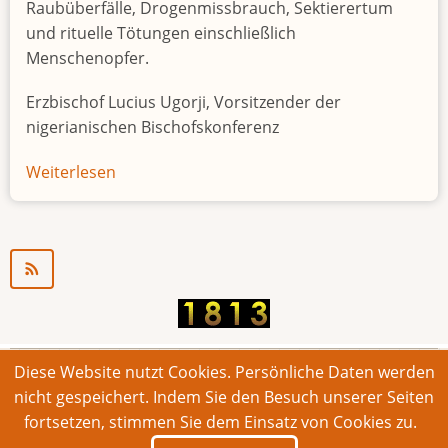
Raubüberfälle, Drogenmissbrauch, Sektierertum
und rituelle Tötungen einschließlich
Menschenopfer.
Erzbischof Lucius Ugorji, Vorsitzender der
nigerianischen Bischofskonferenz
Weiterlesen
über
Jugendarbeitslosigkeit
in
Nigeria
"Zeitbombe"
Diese Website nutzt Cookies. Persönliche Daten werden
© 2026 Bonner Aufruf. Alle Rechte vorbehalten.
nicht gespeichert. Indem Sie den Besuch unserer Seiten
fortsetzen, stimmen Sie dem Einsatz von Cookies zu.
Footer
Impressum
Kontakt
Intern