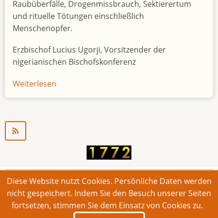
Raubüberfälle, Drogenmissbrauch, Sektierertum
und rituelle Tötungen einschließlich
Menschenopfer.
Erzbischof Lucius Ugorji, Vorsitzender der
nigerianischen Bischofskonferenz
Weiterlesen
über
Jugendarbeitslosigkeit
in
Nigeria
"Zeitbombe"
Diese Website nutzt Cookies. Persönliche Daten werden
© 2026 Bonner Aufruf. Alle Rechte vorbehalten.
nicht gespeichert. Indem Sie den Besuch unserer Seiten
fortsetzen, stimmen Sie dem Einsatz von Cookies zu.
Footer
Impressum
Kontakt
Intern