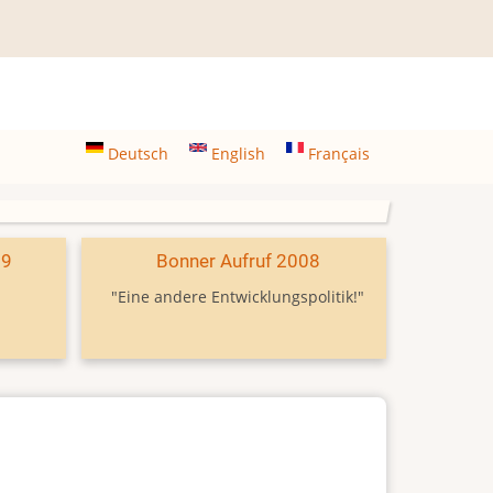
Deutsch
English
Français
09
Bonner Aufruf 2008
"Eine andere Entwicklungspolitik!"