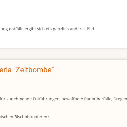
g entfällt, ergibt sich ein gänzlich anderes Bild.
geria "Zeitbombe"
und für zunehmende Entführungen, bewaffnete Raubüberfälle, Droge
anischen Bischofskonferenz