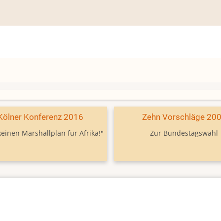
Kölner Konferenz 2016
Zehn Vorschläge 20
keinen Marshallplan für Afrika!"
Zur Bundestagswahl