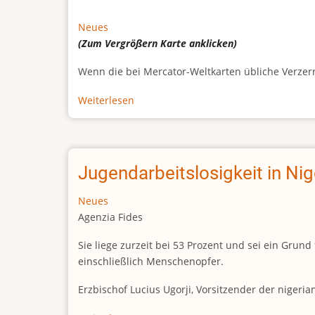
Neues
(Zum Vergrößern
Karte
anklicken)
Wenn die bei Mercator-Weltkarten übliche Verzerrun
Weiterlesen
über
Afrikas
wahre
Größe
Jugendarbeitslosigkeit in Ni
Neues
Agenzia Fides
Sie liege zurzeit bei 53 Prozent und sei ein Gr
einschließlich Menschenopfer.
Erzbischof Lucius Ugorji, Vorsitzender der nigeri