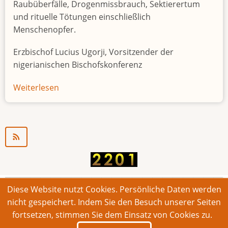
Raubüberfälle, Drogenmissbrauch, Sektierertum
und rituelle Tötungen einschließlich
Menschenopfer.
Erzbischof Lucius Ugorji, Vorsitzender der
nigerianischen Bischofskonferenz
Weiterlesen
über
Jugendarbeitslosigkeit
in
Nigeria
"Zeitbombe"
Diese Website nutzt Cookies. Persönliche Daten werden
© 2026 Bonner Aufruf. Alle Rechte vorbehalten.
nicht gespeichert. Indem Sie den Besuch unserer Seiten
fortsetzen, stimmen Sie dem Einsatz von Cookies zu.
Footer
Impressum
Kontakt
Intern