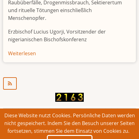
Raubüberfälle, Drogenmissbrauch, Sektierertum
und rituelle Tötungen einschließlich
Menschenopfer.
Erzbischof Lucius Ugorji, Vorsitzender der
nigerianischen Bischofskonferenz
Weiterlesen
über
Jugendarbeitslosigkeit
in
Nigeria
"Zeitbombe"
Diese Website nutzt Cookies. Persönliche Daten werden
© 2026 Bonner Aufruf. Alle Rechte vorbehalten.
nicht gespeichert. Indem Sie den Besuch unserer Seiten
fortsetzen, stimmen Sie dem Einsatz von Cookies zu.
Footer
Impressum
Kontakt
Intern