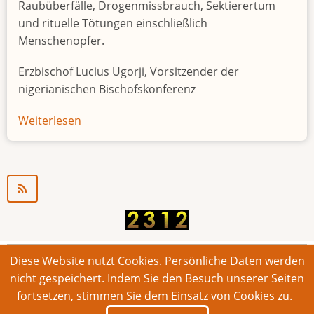
Raubüberfälle, Drogenmissbrauch, Sektierertum
und rituelle Tötungen einschließlich
Menschenopfer.
Erzbischof Lucius Ugorji, Vorsitzender der
nigerianischen Bischofskonferenz
Weiterlesen
über
Jugendarbeitslosigkeit
in
Nigeria
"Zeitbombe"
Diese Website nutzt Cookies. Persönliche Daten werden
© 2026 Bonner Aufruf. Alle Rechte vorbehalten.
nicht gespeichert. Indem Sie den Besuch unserer Seiten
fortsetzen, stimmen Sie dem Einsatz von Cookies zu.
Footer
Impressum
Kontakt
Intern