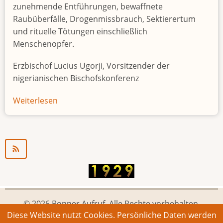
zunehmende Entführungen, bewaffnete
Raubüberfälle, Drogenmissbrauch, Sektierertum
und rituelle Tötungen einschließlich
Menschenopfer.
Erzbischof Lucius Ugorji, Vorsitzender der
nigerianischen Bischofskonferenz
Weiterlesen
über
Jugendarbeitslosigkeit
in
Nigeria
"Zeitbombe"
© 2026 Bonner Aufruf. Alle Rechte vorbehalten.
Diese Website nutzt Cookies. Persönliche Daten werden