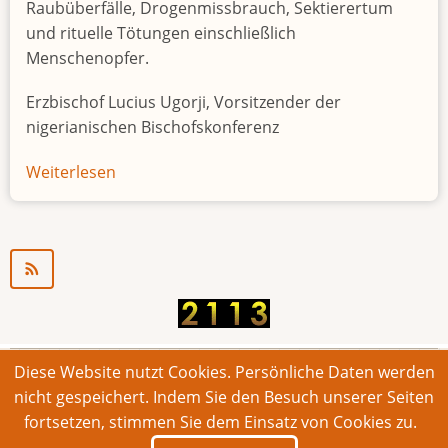
Raubüberfälle, Drogenmissbrauch, Sektierertum
und rituelle Tötungen einschließlich
Menschenopfer.
Erzbischof Lucius Ugorji, Vorsitzender der
nigerianischen Bischofskonferenz
Weiterlesen
über
Jugendarbeitslosigkeit
in
Nigeria
"Zeitbombe"
Diese Website nutzt Cookies. Persönliche Daten werden
© 2026 Bonner Aufruf. Alle Rechte vorbehalten.
nicht gespeichert. Indem Sie den Besuch unserer Seiten
fortsetzen, stimmen Sie dem Einsatz von Cookies zu.
Footer
Impressum
Kontakt
Intern