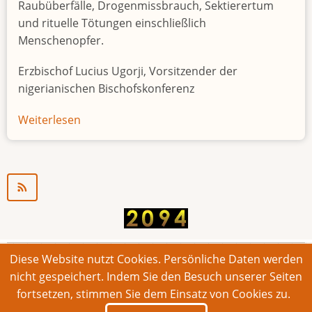
Raubüberfälle, Drogenmissbrauch, Sektierertum
und rituelle Tötungen einschließlich
Menschenopfer.
Erzbischof Lucius Ugorji, Vorsitzender der
nigerianischen Bischofskonferenz
Weiterlesen
über
Jugendarbeitslosigkeit
in
Nigeria
"Zeitbombe"
Diese Website nutzt Cookies. Persönliche Daten werden
© 2026 Bonner Aufruf. Alle Rechte vorbehalten.
nicht gespeichert. Indem Sie den Besuch unserer Seiten
fortsetzen, stimmen Sie dem Einsatz von Cookies zu.
Footer
Impressum
Kontakt
Intern