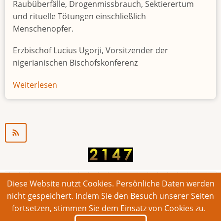
Raubüberfälle, Drogenmissbrauch, Sektierertum
und rituelle Tötungen einschließlich
Menschenopfer.
Erzbischof Lucius Ugorji, Vorsitzender der
nigerianischen Bischofskonferenz
Weiterlesen
über
Jugendarbeitslosigkeit
in
Nigeria
"Zeitbombe"
Diese Website nutzt Cookies. Persönliche Daten werden
© 2026 Bonner Aufruf. Alle Rechte vorbehalten.
nicht gespeichert. Indem Sie den Besuch unserer Seiten
fortsetzen, stimmen Sie dem Einsatz von Cookies zu.
Footer
Impressum
Kontakt
Intern