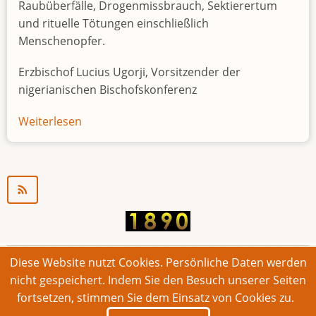
Raubüberfälle, Drogenmissbrauch, Sektierertum
und rituelle Tötungen einschließlich
Menschenopfer.
Erzbischof Lucius Ugorji, Vorsitzender der
nigerianischen Bischofskonferenz
Weiterlesen
über
Jugendarbeitslosigkeit
in
Nigeria
"Zeitbombe"
Diese Website nutzt Cookies. Persönliche Daten werden
© 2026 Bonner Aufruf. Alle Rechte vorbehalten.
nicht gespeichert. Indem Sie den Besuch unserer Seiten
fortsetzen, stimmen Sie dem Einsatz von Cookies zu.
Footer
Impressum
Kontakt
Intern