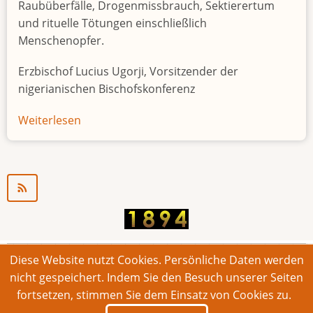
Raubüberfälle, Drogenmissbrauch, Sektierertum
und rituelle Tötungen einschließlich
Menschenopfer.
Erzbischof Lucius Ugorji, Vorsitzender der
nigerianischen Bischofskonferenz
Weiterlesen
über
Jugendarbeitslosigkeit
in
Nigeria
"Zeitbombe"
Diese Website nutzt Cookies. Persönliche Daten werden
© 2026 Bonner Aufruf. Alle Rechte vorbehalten.
nicht gespeichert. Indem Sie den Besuch unserer Seiten
fortsetzen, stimmen Sie dem Einsatz von Cookies zu.
Footer
Impressum
Kontakt
Intern