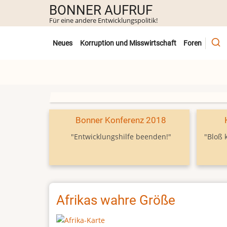
Direkt
BONNER AUFRUF
zum
Für eine andere Entwicklungspolitik!
Inhalt
Untermenü
Neues
Korruption und Misswirtschaft
Foren
Bonner Konferenz 2018
"Entwicklungshilfe beenden!"
"Bloß 
Afrikas wahre Größe