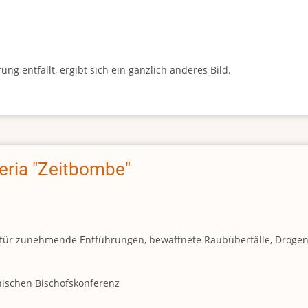
g entfällt, ergibt sich ein gänzlich anderes Bild.
geria "Zeitbombe"
und für zunehmende Entführungen, bewaffnete Raubüberfälle, Droge
anischen Bischofskonferenz