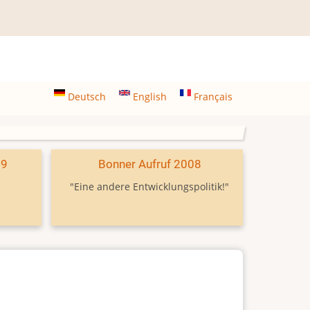
Deutsch
English
Français
09
Bonner Aufruf 2008
"Eine andere Entwicklungspolitik!"