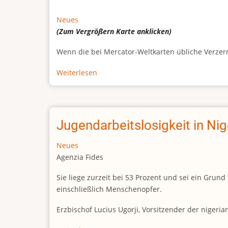
Neues
(Zum Vergrößern
Karte
anklicken)
Wenn die bei Mercator-Weltkarten übliche Verzerrun
Weiterlesen
über
Afrikas
wahre
Größe
Jugendarbeitslosigkeit in Ni
Neues
Agenzia Fides
Sie liege zurzeit bei 53 Prozent und sei ein Gr
einschließlich Menschenopfer.
Erzbischof Lucius Ugorji, Vorsitzender der nigeri