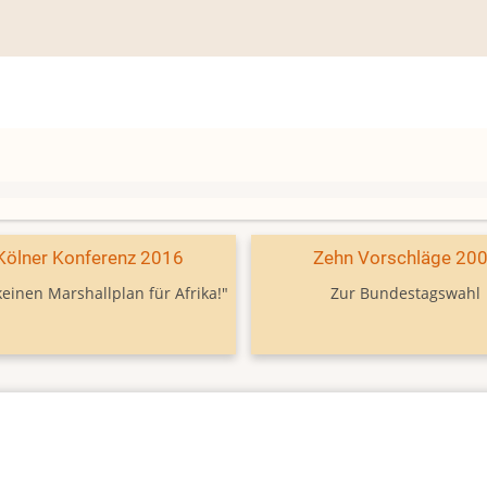
Kölner Konferenz 2016
Zehn Vorschläge 20
keinen Marshallplan für Afrika!"
Zur Bundestagswahl