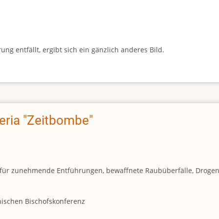
g entfällt, ergibt sich ein gänzlich anderes Bild.
geria "Zeitbombe"
und für zunehmende Entführungen, bewaffnete Raubüberfälle, Droge
anischen Bischofskonferenz