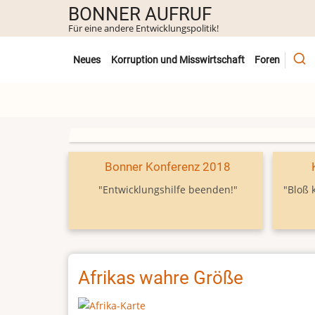
Direkt
BONNER AUFRUF
zum
Für eine andere Entwicklungspolitik!
Inhalt
Untermenü
Neues
Korruption und Misswirtschaft
Foren
Bonner Konferenz 2018
"Entwicklungshilfe beenden!"
"Bloß 
Afrikas wahre Größe