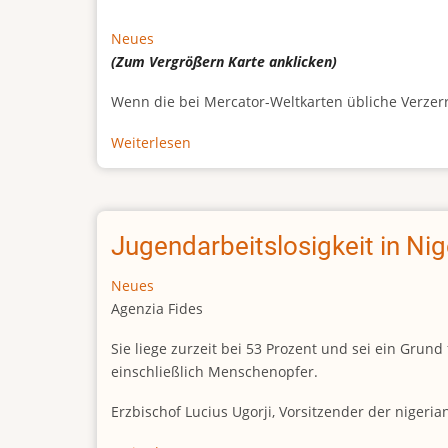
Neues
(Zum Vergrößern
Karte
anklicken)
Wenn die bei Mercator-Weltkarten übliche Verzerrun
Weiterlesen
über
Afrikas
wahre
Größe
Jugendarbeitslosigkeit in Ni
Neues
Agenzia Fides
Sie liege zurzeit bei 53 Prozent und sei ein Gr
einschließlich Menschenopfer.
Erzbischof Lucius Ugorji, Vorsitzender der nigeri