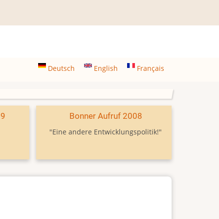
Deutsch
English
Français
09
Bonner Aufruf 2008
"Eine andere Entwicklungspolitik!"