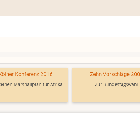
Kölner Konferenz 2016
Zehn Vorschläge 20
keinen Marshallplan für Afrika!"
Zur Bundestagswahl