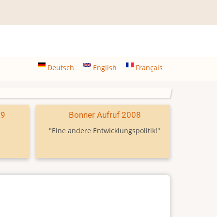
Deutsch
English
Français
09
Bonner Aufruf 2008
"Eine andere Entwicklungspolitik!"