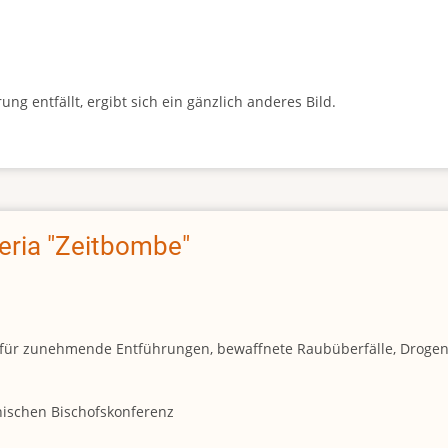
g entfällt, ergibt sich ein gänzlich anderes Bild.
geria "Zeitbombe"
und für zunehmende Entführungen, bewaffnete Raubüberfälle, Droge
anischen Bischofskonferenz