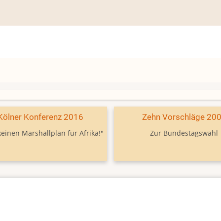
Kölner Konferenz 2016
Zehn Vorschläge 20
keinen Marshallplan für Afrika!"
Zur Bundestagswahl