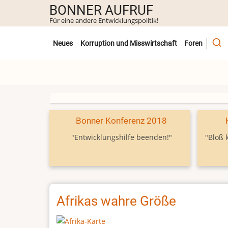
Direkt
BONNER AUFRUF
zum
Für eine andere Entwicklungspolitik!
Inhalt
Untermenü
Neues
Korruption und Misswirtschaft
Foren
Bonner Konferenz 2018
"Entwicklungshilfe beenden!"
"Bloß 
Afrikas wahre Größe