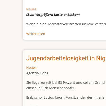
Neues
(Zum Vergrößern
Karte
anklicken)
Wenn die bei Mercator-Weltkarten übliche Verzerrun
Weiterlesen
über
Afrikas
wahre
Größe
Jugendarbeitslosigkeit in Ni
Neues
Agenzia Fides
Sie liege zurzeit bei 53 Prozent und sei ein Gr
einschließlich Menschenopfer.
Erzbischof Lucius Ugorji, Vorsitzender der nigeri