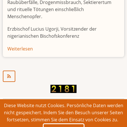
Raubüberfälle, Drogenmissbrauch, Sektierertum
und rituelle Tötungen einschließlich
Menschenopfer.
Erzbischof Lucius Ugorji, Vorsitzender der
nigerianischen Bischofskonferenz
Weiterlesen
über
Jugendarbeitslosigkeit
in
Nigeria
"Zeitbombe"
Diese Website nutzt Cookies. Persönliche Daten werden
© 2026 Bonner Aufruf. Alle Rechte vorbehalten.
nicht gespeichert. Indem Sie den Besuch unserer Seiten
fortsetzen, stimmen Sie dem Einsatz von Cookies zu.
Footer
Impressum
Kontakt
Intern