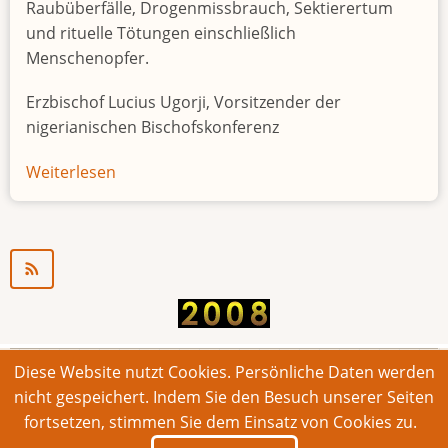
Raubüberfälle, Drogenmissbrauch, Sektierertum
und rituelle Tötungen einschließlich
Menschenopfer.
Erzbischof Lucius Ugorji, Vorsitzender der
nigerianischen Bischofskonferenz
Weiterlesen
über
Jugendarbeitslosigkeit
in
Nigeria
"Zeitbombe"
Diese Website nutzt Cookies. Persönliche Daten werden
© 2026 Bonner Aufruf. Alle Rechte vorbehalten.
nicht gespeichert. Indem Sie den Besuch unserer Seiten
fortsetzen, stimmen Sie dem Einsatz von Cookies zu.
Footer
Impressum
Kontakt
Intern