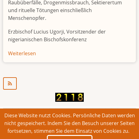
Raubüberfälle, Drogenmissbrauch, Sektierertum
und rituelle Tötungen einschließlich
Menschenopfer.
Erzbischof Lucius Ugorji, Vorsitzender der
nigerianischen Bischofskonferenz
Weiterlesen
über
Jugendarbeitslosigkeit
in
Nigeria
"Zeitbombe"
Diese Website nutzt Cookies. Persönliche Daten werden
© 2026 Bonner Aufruf. Alle Rechte vorbehalten.
nicht gespeichert. Indem Sie den Besuch unserer Seiten
fortsetzen, stimmen Sie dem Einsatz von Cookies zu.
Footer
Impressum
Kontakt
Intern