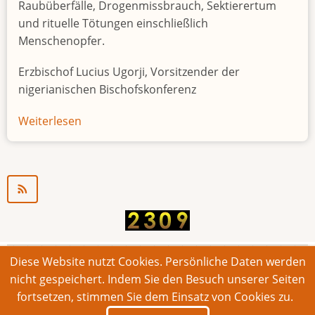
Raubüberfälle, Drogenmissbrauch, Sektierertum
und rituelle Tötungen einschließlich
Menschenopfer.
Erzbischof Lucius Ugorji, Vorsitzender der
nigerianischen Bischofskonferenz
Weiterlesen
über
Jugendarbeitslosigkeit
in
Nigeria
"Zeitbombe"
Diese Website nutzt Cookies. Persönliche Daten werden
© 2026 Bonner Aufruf. Alle Rechte vorbehalten.
nicht gespeichert. Indem Sie den Besuch unserer Seiten
fortsetzen, stimmen Sie dem Einsatz von Cookies zu.
Footer
Impressum
Kontakt
Intern