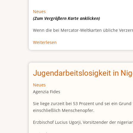
Neues
(Zum Vergrößern
Karte
anklicken)
Wenn die bei Mercator-Weltkarten übliche Verzerrun
Weiterlesen
über
Afrikas
wahre
Größe
Jugendarbeitslosigkeit in Ni
Neues
Agenzia Fides
Sie liege zurzeit bei 53 Prozent und sei ein Gr
einschließlich Menschenopfer.
Erzbischof Lucius Ugorji, Vorsitzender der nigeri