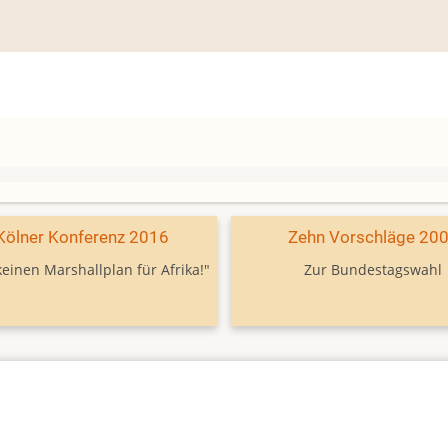
Kölner Konferenz 2016
Zehn Vorschläge 20
keinen Marshallplan für Afrika!"
Zur Bundestagswahl