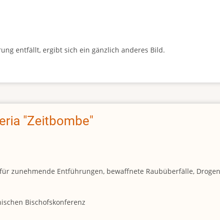
g entfällt, ergibt sich ein gänzlich anderes Bild.
geria "Zeitbombe"
und für zunehmende Entführungen, bewaffnete Raubüberfälle, Droge
anischen Bischofskonferenz