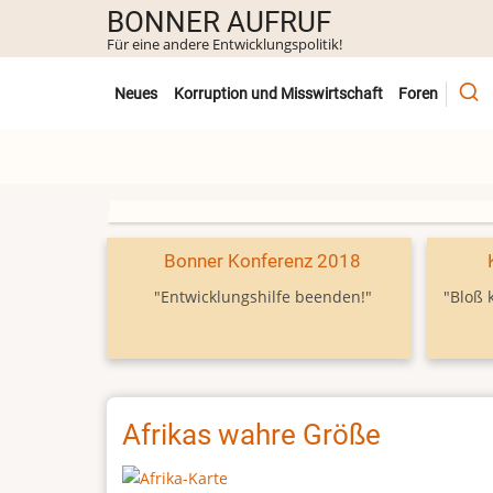
Direkt
BONNER AUFRUF
zum
Für eine andere Entwicklungspolitik!
Inhalt
Untermenü
Neues
Korruption und Misswirtschaft
Foren
Bonner Konferenz 2018
"Entwicklungshilfe beenden!"
"Bloß 
Afrikas wahre Größe