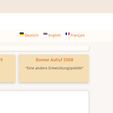
Deutsch
English
Français
09
Bonner Aufruf 2008
"Eine andere Entwicklungspolitik!"