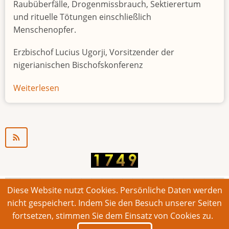
Raubüberfälle, Drogenmissbrauch, Sektierertum
und rituelle Tötungen einschließlich
Menschenopfer.
Erzbischof Lucius Ugorji, Vorsitzender der
nigerianischen Bischofskonferenz
Weiterlesen
über
Jugendarbeitslosigkeit
in
Nigeria
"Zeitbombe"
Diese Website nutzt Cookies. Persönliche Daten werden
© 2026 Bonner Aufruf. Alle Rechte vorbehalten.
nicht gespeichert. Indem Sie den Besuch unserer Seiten
fortsetzen, stimmen Sie dem Einsatz von Cookies zu.
Footer
Impressum
Kontakt
Intern