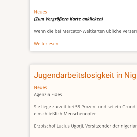
Neues
(Zum Vergrößern
Karte
anklicken)
Wenn die bei Mercator-Weltkarten übliche Verzerrun
Weiterlesen
über
Afrikas
wahre
Größe
Jugendarbeitslosigkeit in Ni
Neues
Agenzia Fides
Sie liege zurzeit bei 53 Prozent und sei ein Gr
einschließlich Menschenopfer.
Erzbischof Lucius Ugorji, Vorsitzender der nigeri