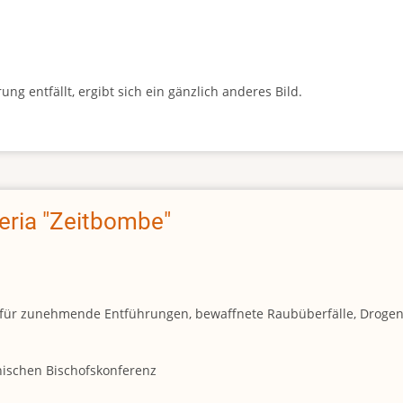
g entfällt, ergibt sich ein gänzlich anderes Bild.
geria "Zeitbombe"
und für zunehmende Entführungen, bewaffnete Raubüberfälle, Droge
anischen Bischofskonferenz