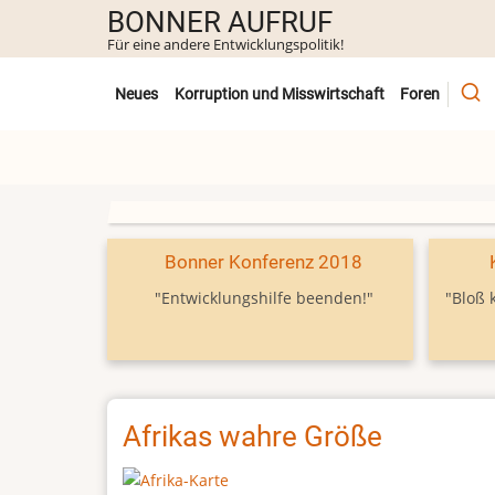
Direkt
BONNER AUFRUF
zum
Für eine andere Entwicklungspolitik!
Inhalt
Untermenü
Neues
Korruption und Misswirtschaft
Foren
Bonner Konferenz 2018
"Entwicklungshilfe beenden!"
"Bloß 
Afrikas wahre Größe