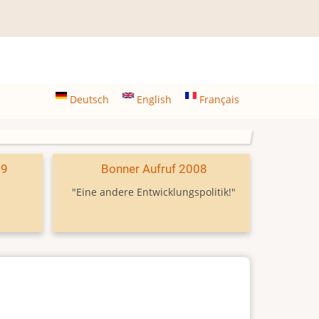
Deutsch
English
Français
09
Bonner Aufruf 2008
"Eine andere Entwicklungspolitik!"