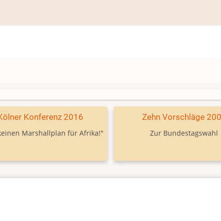
Kölner Konferenz 2016
Zehn Vorschläge 20
keinen Marshallplan für Afrika!"
Zur Bundestagswahl