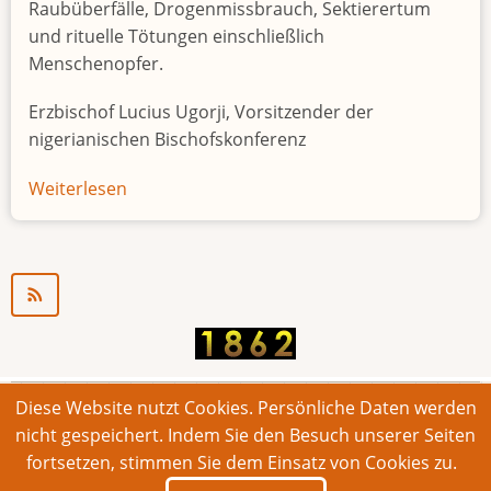
Raubüberfälle, Drogenmissbrauch, Sektierertum
und rituelle Tötungen einschließlich
Menschenopfer.
Erzbischof Lucius Ugorji, Vorsitzender der
nigerianischen Bischofskonferenz
Weiterlesen
über
Jugendarbeitslosigkeit
in
Nigeria
"Zeitbombe"
Diese Website nutzt Cookies. Persönliche Daten werden
© 2026 Bonner Aufruf. Alle Rechte vorbehalten.
nicht gespeichert. Indem Sie den Besuch unserer Seiten
fortsetzen, stimmen Sie dem Einsatz von Cookies zu.
Footer
Impressum
Kontakt
Intern