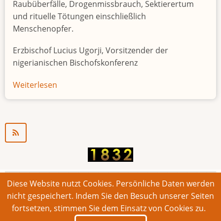
Raubüberfälle, Drogenmissbrauch, Sektierertum
und rituelle Tötungen einschließlich
Menschenopfer.
Erzbischof Lucius Ugorji, Vorsitzender der
nigerianischen Bischofskonferenz
Weiterlesen
über
Jugendarbeitslosigkeit
in
Nigeria
"Zeitbombe"
Diese Website nutzt Cookies. Persönliche Daten werden
© 2026 Bonner Aufruf. Alle Rechte vorbehalten.
nicht gespeichert. Indem Sie den Besuch unserer Seiten
fortsetzen, stimmen Sie dem Einsatz von Cookies zu.
Footer
Impressum
Kontakt
Intern