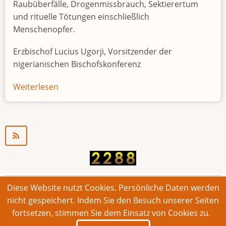
Raubüberfälle, Drogenmissbrauch, Sektierertum
und rituelle Tötungen einschließlich
Menschenopfer.
Erzbischof Lucius Ugorji, Vorsitzender der
nigerianischen Bischofskonferenz
Weiterlesen
über
Jugendarbeitslosigkeit
in
Nigeria
"Zeitbombe"
Diese Website nutzt Cookies. Persönliche Daten werden
© 2026 Bonner Aufruf. Alle Rechte vorbehalten.
nicht gespeichert. Indem Sie den Besuch unserer Seiten
fortsetzen, stimmen Sie dem Einsatz von Cookies zu.
Footer
Impressum
Kontakt
Intern