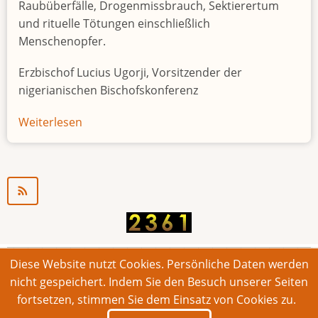
Raubüberfälle, Drogenmissbrauch, Sektierertum
und rituelle Tötungen einschließlich
Menschenopfer.
Erzbischof Lucius Ugorji, Vorsitzender der
nigerianischen Bischofskonferenz
Weiterlesen
über
Jugendarbeitslosigkeit
in
Nigeria
"Zeitbombe"
Diese Website nutzt Cookies. Persönliche Daten werden
© 2026 Bonner Aufruf. Alle Rechte vorbehalten.
nicht gespeichert. Indem Sie den Besuch unserer Seiten
fortsetzen, stimmen Sie dem Einsatz von Cookies zu.
Footer
Impressum
Kontakt
Intern