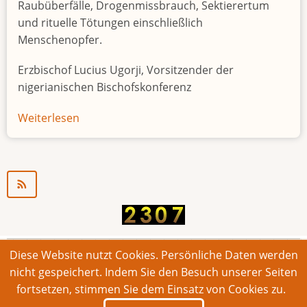
Raubüberfälle, Drogenmissbrauch, Sektierertum
und rituelle Tötungen einschließlich
Menschenopfer.
Erzbischof Lucius Ugorji, Vorsitzender der
nigerianischen Bischofskonferenz
Weiterlesen
über
Jugendarbeitslosigkeit
in
Nigeria
"Zeitbombe"
Diese Website nutzt Cookies. Persönliche Daten werden
© 2026 Bonner Aufruf. Alle Rechte vorbehalten.
nicht gespeichert. Indem Sie den Besuch unserer Seiten
fortsetzen, stimmen Sie dem Einsatz von Cookies zu.
Footer
Impressum
Kontakt
Intern