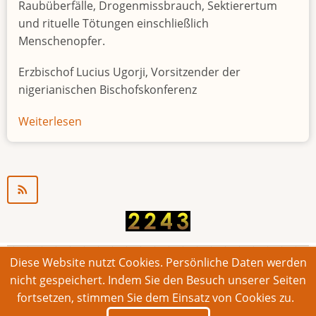
Raubüberfälle, Drogenmissbrauch, Sektierertum
und rituelle Tötungen einschließlich
Menschenopfer.
Erzbischof Lucius Ugorji, Vorsitzender der
nigerianischen Bischofskonferenz
Weiterlesen
über
Jugendarbeitslosigkeit
in
Nigeria
"Zeitbombe"
Diese Website nutzt Cookies. Persönliche Daten werden
© 2026 Bonner Aufruf. Alle Rechte vorbehalten.
nicht gespeichert. Indem Sie den Besuch unserer Seiten
fortsetzen, stimmen Sie dem Einsatz von Cookies zu.
Footer
Impressum
Kontakt
Intern