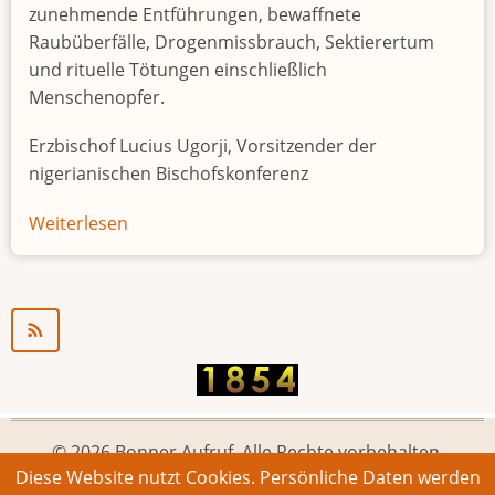
zunehmende Entführungen, bewaffnete
Raubüberfälle, Drogenmissbrauch, Sektierertum
und rituelle Tötungen einschließlich
Menschenopfer.
Erzbischof Lucius Ugorji, Vorsitzender der
nigerianischen Bischofskonferenz
Weiterlesen
über
Jugendarbeitslosigkeit
in
Nigeria
"Zeitbombe"
© 2026 Bonner Aufruf. Alle Rechte vorbehalten.
Diese Website nutzt Cookies. Persönliche Daten werden