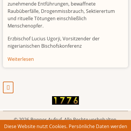
zunehmende Entführungen, bewaffnete
Raubüberfälle, Drogenmissbrauch, Sektierertum
und rituelle Tötungen einschließlich
Menschenopfer.
Erzbischof Lucius Ugorji, Vorsitzender der
nigerianischen Bischofskonferenz
Weiterlesen
über
Jugendarbeitslosigkeit
in
Nigeria
"Zeitbombe"
© 2026 Bonner Aufruf. Alle Rechte vorbehalten.
Diese Website nutzt Cookies. Persönliche Daten werden