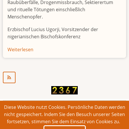
Raubüberfälle, Drogenmissbrauch, Sektierertum
und rituelle Tötungen einschließlich
Menschenopfer.
Erzbischof Lucius Ugorji, Vorsitzender der
nigerianischen Bischofskonferenz
Weiterlesen
über
Jugendarbeitslosigkeit
in
Nigeria
"Zeitbombe"
Diese Website nutzt Cookies. Persönliche Daten werden
© 2026 Bonner Aufruf. Alle Rechte vorbehalten.
nicht gespeichert. Indem Sie den Besuch unserer Seiten
fortsetzen, stimmen Sie dem Einsatz von Cookies zu.
Footer
Impressum
Kontakt
Intern