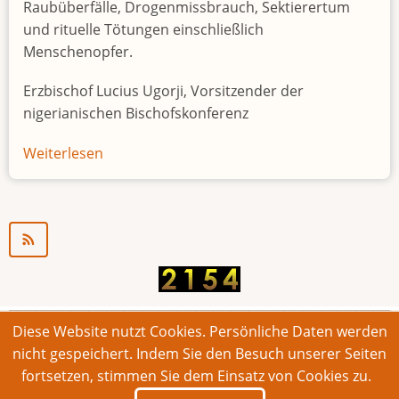
Raubüberfälle, Drogenmissbrauch, Sektierertum
und rituelle Tötungen einschließlich
Menschenopfer.
Erzbischof Lucius Ugorji, Vorsitzender der
nigerianischen Bischofskonferenz
Weiterlesen
über
Jugendarbeitslosigkeit
in
Nigeria
"Zeitbombe"
Diese Website nutzt Cookies. Persönliche Daten werden
© 2026 Bonner Aufruf. Alle Rechte vorbehalten.
nicht gespeichert. Indem Sie den Besuch unserer Seiten
fortsetzen, stimmen Sie dem Einsatz von Cookies zu.
Footer
Impressum
Kontakt
Intern