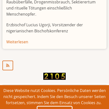
Raubüberfälle, Drogenmissbrauch, Sektierertum
und rituelle Tötungen einschließlich
Menschenopfer.
Erzbischof Lucius Ugorji, Vorsitzender der
nigerianischen Bischofskonferenz
Weiterlesen
über
Jugendarbeitslosigkeit
in
Nigeria
"Zeitbombe"
Diese Website nutzt Cookies. Persönliche Daten werden
© 2026 Bonner Aufruf. Alle Rechte vorbehalten.
nicht gespeichert. Indem Sie den Besuch unserer Seiten
fortsetzen, stimmen Sie dem Einsatz von Cookies zu.
Footer
Impressum
Kontakt
Intern