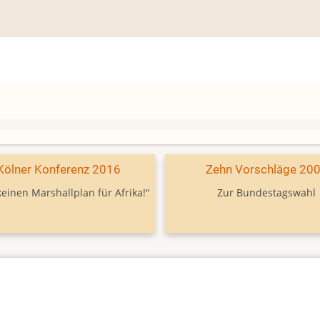
Kölner Konferenz 2016
Zehn Vorschläge 20
keinen Marshallplan für Afrika!"
Zur Bundestagswahl