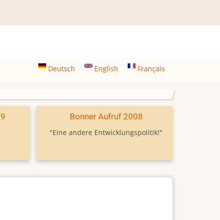
Deutsch
English
Français
09
Bonner Aufruf 2008
"Eine andere Entwicklungspolitik!"