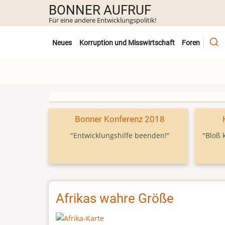
Direkt
BONNER AUFRUF
zum
Für eine andere Entwicklungspolitik!
Inhalt
Untermenü
Neues
Korruption und Misswirtschaft
Foren
Bonner Konferenz 2018
"Entwicklungshilfe beenden!"
"Bloß 
Afrikas wahre Größe