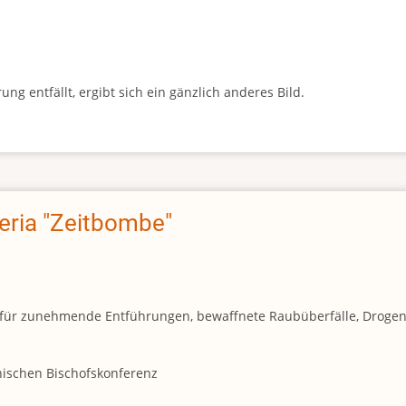
g entfällt, ergibt sich ein gänzlich anderes Bild.
geria "Zeitbombe"
und für zunehmende Entführungen, bewaffnete Raubüberfälle, Droge
anischen Bischofskonferenz