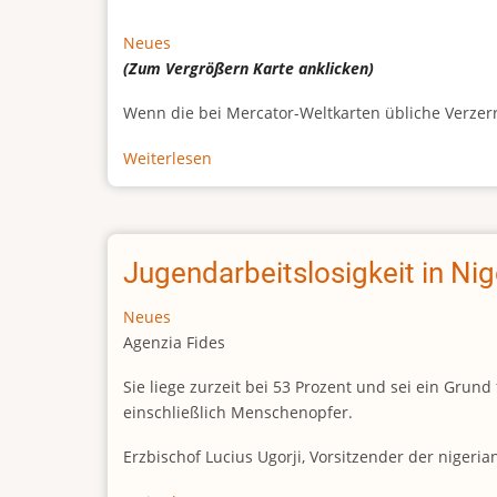
Neues
(Zum Vergrößern
Karte
anklicken)
Wenn die bei Mercator-Weltkarten übliche Verzerrun
Weiterlesen
über
Afrikas
wahre
Größe
Jugendarbeitslosigkeit in Ni
Neues
Agenzia Fides
Sie liege zurzeit bei 53 Prozent und sei ein Gr
einschließlich Menschenopfer.
Erzbischof Lucius Ugorji, Vorsitzender der nigeri