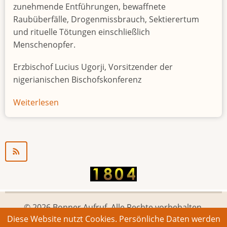
zunehmende Entführungen, bewaffnete
Raubüberfälle, Drogenmissbrauch, Sektierertum
und rituelle Tötungen einschließlich
Menschenopfer.
Erzbischof Lucius Ugorji, Vorsitzender der
nigerianischen Bischofskonferenz
Weiterlesen
über
Jugendarbeitslosigkeit
in
Nigeria
"Zeitbombe"
© 2026 Bonner Aufruf. Alle Rechte vorbehalten.
Diese Website nutzt Cookies. Persönliche Daten werden