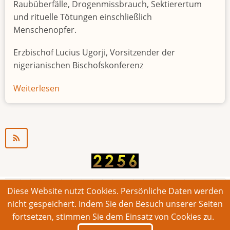
Raubüberfälle, Drogenmissbrauch, Sektierertum
und rituelle Tötungen einschließlich
Menschenopfer.
Erzbischof Lucius Ugorji, Vorsitzender der
nigerianischen Bischofskonferenz
Weiterlesen
über
Jugendarbeitslosigkeit
in
Nigeria
"Zeitbombe"
Diese Website nutzt Cookies. Persönliche Daten werden
© 2026 Bonner Aufruf. Alle Rechte vorbehalten.
nicht gespeichert. Indem Sie den Besuch unserer Seiten
fortsetzen, stimmen Sie dem Einsatz von Cookies zu.
Footer
Impressum
Kontakt
Intern