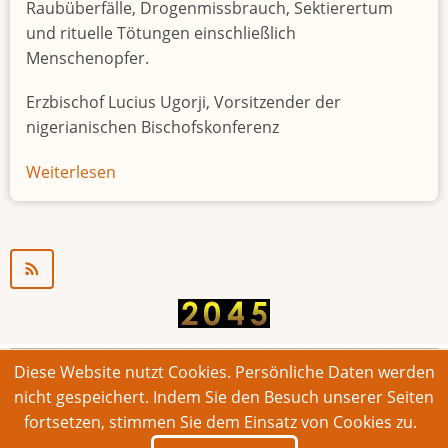
Raubüberfälle, Drogenmissbrauch, Sektierertum
und rituelle Tötungen einschließlich
Menschenopfer.
Erzbischof Lucius Ugorji, Vorsitzender der
nigerianischen Bischofskonferenz
Weiterlesen
über
Jugendarbeitslosigkeit
in
Nigeria
"Zeitbombe"
Diese Website nutzt Cookies. Persönliche Daten werden
© 2026 Bonner Aufruf. Alle Rechte vorbehalten.
nicht gespeichert. Indem Sie den Besuch unserer Seiten
fortsetzen, stimmen Sie dem Einsatz von Cookies zu.
Footer
Impressum
Kontakt
Intern