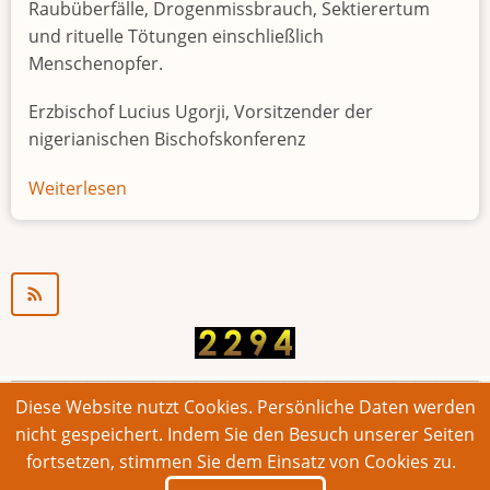
Raubüberfälle, Drogenmissbrauch, Sektierertum
und rituelle Tötungen einschließlich
Menschenopfer.
Erzbischof Lucius Ugorji, Vorsitzender der
nigerianischen Bischofskonferenz
Weiterlesen
über
Jugendarbeitslosigkeit
in
Nigeria
"Zeitbombe"
Diese Website nutzt Cookies. Persönliche Daten werden
© 2026 Bonner Aufruf. Alle Rechte vorbehalten.
nicht gespeichert. Indem Sie den Besuch unserer Seiten
fortsetzen, stimmen Sie dem Einsatz von Cookies zu.
Footer
Impressum
Kontakt
Intern