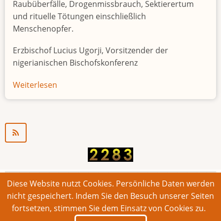
Raubüberfälle, Drogenmissbrauch, Sektierertum
und rituelle Tötungen einschließlich
Menschenopfer.
Erzbischof Lucius Ugorji, Vorsitzender der
nigerianischen Bischofskonferenz
Weiterlesen
über
Jugendarbeitslosigkeit
in
Nigeria
"Zeitbombe"
Diese Website nutzt Cookies. Persönliche Daten werden
© 2026 Bonner Aufruf. Alle Rechte vorbehalten.
nicht gespeichert. Indem Sie den Besuch unserer Seiten
fortsetzen, stimmen Sie dem Einsatz von Cookies zu.
Footer
Impressum
Kontakt
Intern