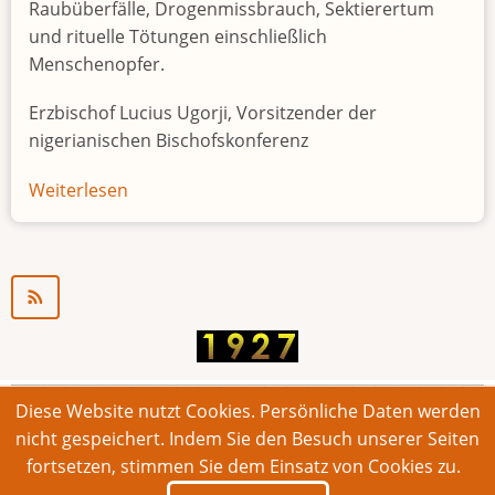
Raubüberfälle, Drogenmissbrauch, Sektierertum
und rituelle Tötungen einschließlich
Menschenopfer.
Erzbischof Lucius Ugorji, Vorsitzender der
nigerianischen Bischofskonferenz
Weiterlesen
über
Jugendarbeitslosigkeit
in
Nigeria
"Zeitbombe"
Diese Website nutzt Cookies. Persönliche Daten werden
© 2026 Bonner Aufruf. Alle Rechte vorbehalten.
nicht gespeichert. Indem Sie den Besuch unserer Seiten
fortsetzen, stimmen Sie dem Einsatz von Cookies zu.
Footer
Impressum
Kontakt
Intern