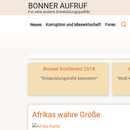
Direkt
BONNER AUFRUF
zum
Für eine andere Entwicklungspolitik!
Inhalt
Untermenü
Neues
Korruption und Misswirtschaft
Foren
Bonner Konferenz 2018
"Entwicklungshilfe beenden!"
"Bloß 
Afrikas wahre Größe