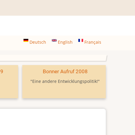
Deutsch
English
Français
09
Bonner Aufruf 2008
"Eine andere Entwicklungspolitik!"