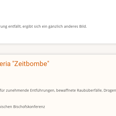
g entfällt, ergibt sich ein gänzlich anderes Bild.
geria "Zeitbombe"
und für zunehmende Entführungen, bewaffnete Raubüberfälle, Droge
anischen Bischofskonferenz