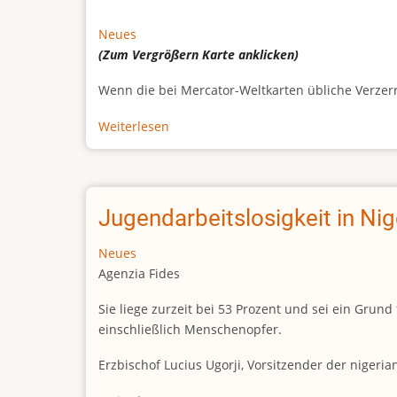
Neues
(Zum Vergrößern
Karte
anklicken)
Wenn die bei Mercator-Weltkarten übliche Verzerrun
Weiterlesen
über
Afrikas
wahre
Größe
Jugendarbeitslosigkeit in Ni
Neues
Agenzia Fides
Sie liege zurzeit bei 53 Prozent und sei ein Gr
einschließlich Menschenopfer.
Erzbischof Lucius Ugorji, Vorsitzender der nigeri