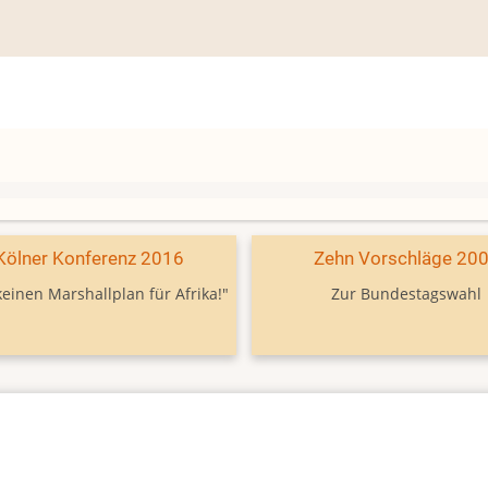
Kölner Konferenz 2016
Zehn Vorschläge 20
keinen Marshallplan für Afrika!"
Zur Bundestagswahl