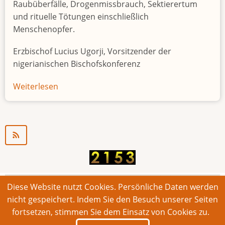
Raubüberfälle, Drogenmissbrauch, Sektierertum
und rituelle Tötungen einschließlich
Menschenopfer.
Erzbischof Lucius Ugorji, Vorsitzender der
nigerianischen Bischofskonferenz
Weiterlesen
über
Jugendarbeitslosigkeit
in
Nigeria
"Zeitbombe"
Diese Website nutzt Cookies. Persönliche Daten werden
© 2026 Bonner Aufruf. Alle Rechte vorbehalten.
nicht gespeichert. Indem Sie den Besuch unserer Seiten
fortsetzen, stimmen Sie dem Einsatz von Cookies zu.
Footer
Impressum
Kontakt
Intern