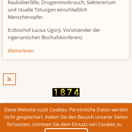
Raubüberfälle, Drogenmissbrauch, Sektierertum
und rituelle Tötungen einschließlich
Menschenopfer.
Erzbischof Lucius Ugorji, Vorsitzender der
nigerianischen Bischofskonferenz
Weiterlesen
über
Jugendarbeitslosigkeit
in
Nigeria
"Zeitbombe"
Diese Website nutzt Cookies. Persönliche Daten werden
© 2026 Bonner Aufruf. Alle Rechte vorbehalten.
nicht gespeichert. Indem Sie den Besuch unserer Seiten
fortsetzen, stimmen Sie dem Einsatz von Cookies zu.
Footer
Impressum
Kontakt
Intern