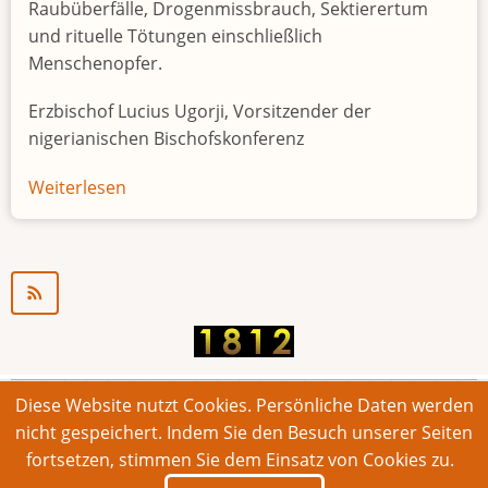
Raubüberfälle, Drogenmissbrauch, Sektierertum
und rituelle Tötungen einschließlich
Menschenopfer.
Erzbischof Lucius Ugorji, Vorsitzender der
nigerianischen Bischofskonferenz
Weiterlesen
über
Jugendarbeitslosigkeit
in
Nigeria
"Zeitbombe"
Diese Website nutzt Cookies. Persönliche Daten werden
© 2026 Bonner Aufruf. Alle Rechte vorbehalten.
nicht gespeichert. Indem Sie den Besuch unserer Seiten
fortsetzen, stimmen Sie dem Einsatz von Cookies zu.
Footer
Impressum
Kontakt
Intern