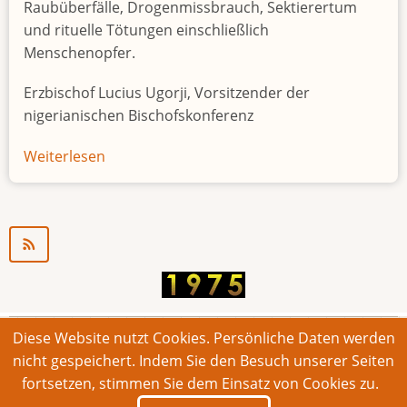
Raubüberfälle, Drogenmissbrauch, Sektierertum
und rituelle Tötungen einschließlich
Menschenopfer.
Erzbischof Lucius Ugorji, Vorsitzender der
nigerianischen Bischofskonferenz
Weiterlesen
über
Jugendarbeitslosigkeit
in
Nigeria
"Zeitbombe"
Diese Website nutzt Cookies. Persönliche Daten werden
© 2026 Bonner Aufruf. Alle Rechte vorbehalten.
nicht gespeichert. Indem Sie den Besuch unserer Seiten
fortsetzen, stimmen Sie dem Einsatz von Cookies zu.
Footer
Impressum
Kontakt
Intern