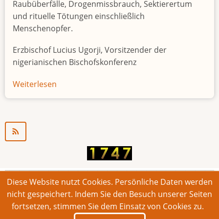
Raubüberfälle, Drogenmissbrauch, Sektierertum
und rituelle Tötungen einschließlich
Menschenopfer.
Erzbischof Lucius Ugorji, Vorsitzender der
nigerianischen Bischofskonferenz
Weiterlesen
über
Jugendarbeitslosigkeit
in
Nigeria
"Zeitbombe"
Diese Website nutzt Cookies. Persönliche Daten werden
© 2026 Bonner Aufruf. Alle Rechte vorbehalten.
nicht gespeichert. Indem Sie den Besuch unserer Seiten
fortsetzen, stimmen Sie dem Einsatz von Cookies zu.
Footer
Impressum
Kontakt
Intern