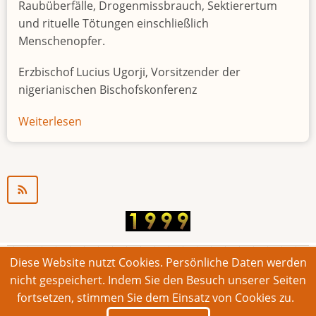
Raubüberfälle, Drogenmissbrauch, Sektierertum
und rituelle Tötungen einschließlich
Menschenopfer.
Erzbischof Lucius Ugorji, Vorsitzender der
nigerianischen Bischofskonferenz
Weiterlesen
über
Jugendarbeitslosigkeit
in
Nigeria
"Zeitbombe"
Diese Website nutzt Cookies. Persönliche Daten werden
© 2026 Bonner Aufruf. Alle Rechte vorbehalten.
nicht gespeichert. Indem Sie den Besuch unserer Seiten
fortsetzen, stimmen Sie dem Einsatz von Cookies zu.
Footer
Impressum
Kontakt
Intern