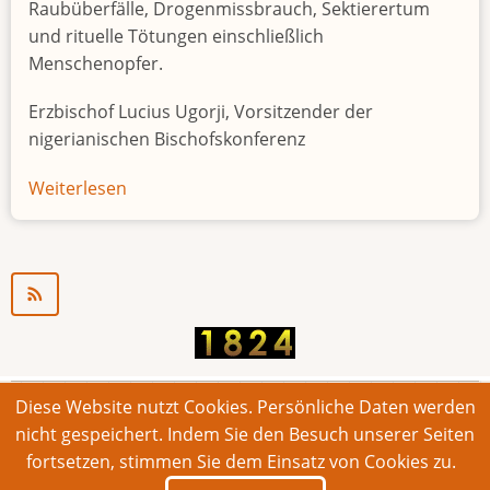
Raubüberfälle, Drogenmissbrauch, Sektierertum
und rituelle Tötungen einschließlich
Menschenopfer.
Erzbischof Lucius Ugorji, Vorsitzender der
nigerianischen Bischofskonferenz
Weiterlesen
über
Jugendarbeitslosigkeit
in
Nigeria
"Zeitbombe"
Diese Website nutzt Cookies. Persönliche Daten werden
© 2026 Bonner Aufruf. Alle Rechte vorbehalten.
nicht gespeichert. Indem Sie den Besuch unserer Seiten
fortsetzen, stimmen Sie dem Einsatz von Cookies zu.
Footer
Impressum
Kontakt
Intern