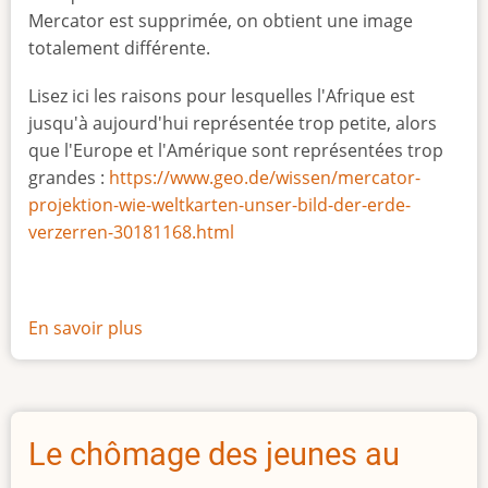
Mercator est supprimée, on obtient une image
totalement différente.
Lisez ici les raisons pour lesquelles l'Afrique est
jusqu'à aujourd'hui représentée trop petite, alors
que l'Europe et l'Amérique sont représentées trop
grandes :
https://www.geo.de/wissen/mercator-
projektion-wie-weltkarten-unser-bild-der-erde-
verzerren-30181168.html
En savoir plus
sur
La
vraie
taille
de
Le chômage des jeunes au
l'Afrique