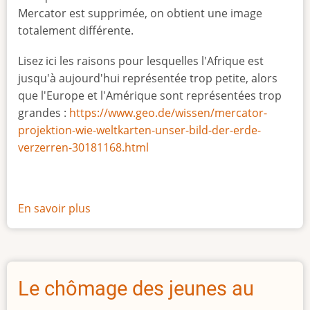
Mercator est supprimée, on obtient une image
totalement différente.
Lisez ici les raisons pour lesquelles l'Afrique est
jusqu'à aujourd'hui représentée trop petite, alors
que l'Europe et l'Amérique sont représentées trop
grandes :
https://www.geo.de/wissen/mercator-
projektion-wie-weltkarten-unser-bild-der-erde-
verzerren-30181168.html
En savoir plus
sur
La
vraie
taille
de
Le chômage des jeunes au
l'Afrique